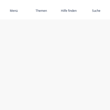
Abonnieren
Menü
Themen
Hilfe finden
Suche
ENTDECKEN SIE
Ältere Menschen missbrauchen
Ausgewählte Themen
Ausgewählte Autoren
Ressourcen
Anbieter von Dienstleistungen
Bin ich sicher und werde ich respektiert? quiz