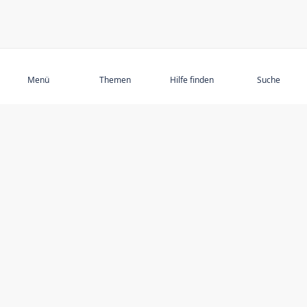
Abonnieren
Menü
Themen
Hilfe finden
Suche
ENTDECKEN SIE
Ältere Menschen missbrauchen
Ausgewählte Themen
Ausgewählte Autoren
Ressourcen